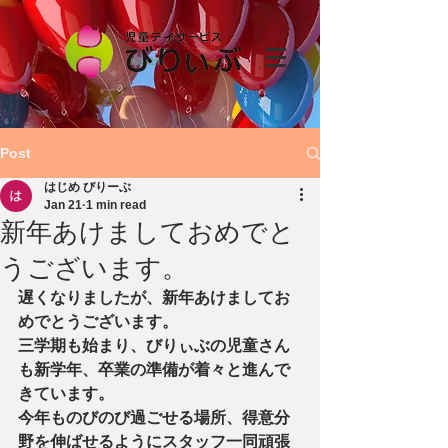
施設紹介
Post
はじめ びりーぶ
Jan 21
1 min read
新年あけましておめでと
うございます。
遅くなりましたが、新年あけましてお
めでとうございます。
三学期も始まり、びりぃぶの児童さん
も新学年、卒業の準備が着々と進んで
きています。
今年ものびのび過ごせる場所、得意分
野を伸ばせるようにスタッフ一同頑張