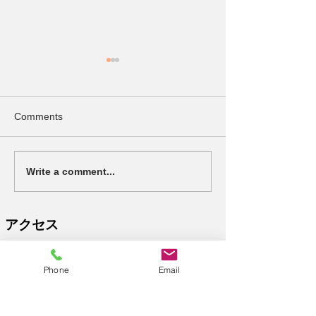
ご利用者様募集！！！
利用お問い合わ
とうございます
新年度（４月）からの児童様
募集です。 送迎等ご対応の方
現在、祝日利用に
Comments
も可能です（地域等もあるの
ぐに対応可能です
でご相談ください）ので一度
る日については、
問い合わせの方よろしくお願
受け入れ可能な日
Write a comment...
いいたします。 見学等もいつ
す。学校によって
でも可能です！ご連絡お待ち
できないこともあ
しております＾＾
大変申し訳ござい
アクセス
お電話等にてお問
住所
ださりますお願い
〒594-1151
学、体験利用もお
Phone
Email
​大阪府和泉市唐国町2丁目8-58-1階​
用ください( ´∀｀ 
が笑顔で通ってく