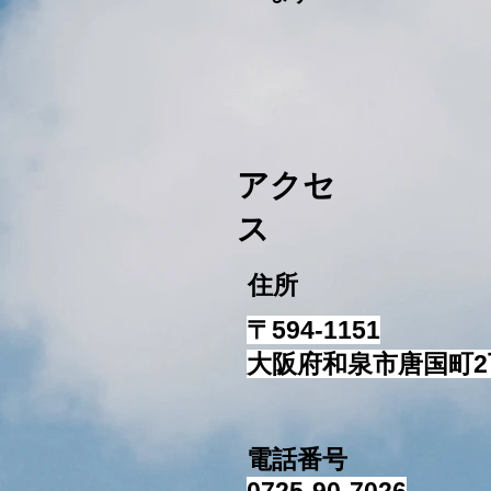
アクセ
ス
住所
〒594-1151
​大阪府和泉市唐国町2丁目
電話番号