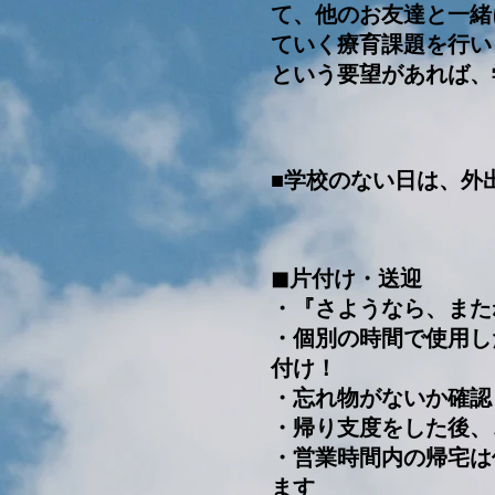
て、他のお友達と一緒
ていく療育課題を行い
という要望があれば、
■学校のない日は、外
◼︎片付け・送迎
・『さようなら、また
・個別の時間で使用し
付け！
​・忘れ物がないか確認
・帰り支度をした後、
​・営業時間内の帰宅
ます